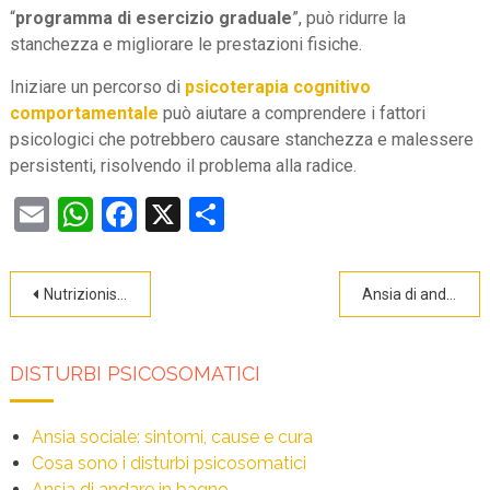
“
programma di esercizio graduale
”, può ridurre la
stanchezza e migliorare le prestazioni fisiche.
Iniziare un percorso di
psicoterapia cognitivo
comportamentale
può aiutare a comprendere i fattori
psicologici che potrebbero causare stanchezza e malessere
persistenti, risolvendo il problema alla radice.
Email
WhatsApp
Facebook
X
Condividi
Navigazione
Nutrizionista e Psicologa alimentare: un percorso integrato
Ansia di andare in bagno
articoli
DISTURBI PSICOSOMATICI
Ansia sociale: sintomi, cause e cura
Cosa sono i disturbi psicosomatici
Ansia di andare in bagno