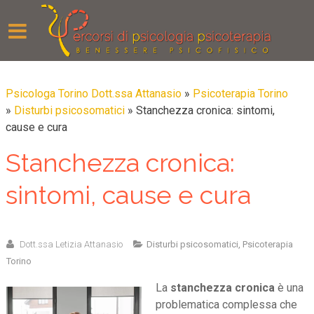
Psicologa Torino Dott.ssa Attanasio
»
Psicoterapia Torino
»
Disturbi psicosomatici
»
Stanchezza cronica: sintomi,
cause e cura
Stanchezza cronica:
sintomi, cause e cura
Dott.ssa Letizia Attanasio
Disturbi psicosomatici
,
Psicoterapia
Torino
La
stanchezza cronica
è una
problematica complessa che