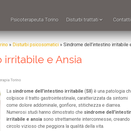
Psicoterapeuta Torino
Disturbi trattati
Contatti
rino
»
Disturbi psicosomatici
»
Sindrome dell’intestino irritabile
irritabile e Ansia
erapia Torino
La
sindrome dell’intestino irritabile
(
SII
) è una patologia c
colpisce il tratto gastrointestinale, caratterizzata da sintomi
come dolore addominale, gonfiore, stitichezza e diarrea.
Numerosi studi hanno dimostrato che
sindrome dell’intesti
irritabile e ansia
sono strettamente interconnesse, creando
circolo vizioso che peggiora la qualità della vita.