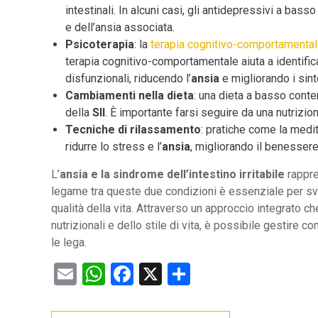
intestinali. In alcuni casi, gli antidepressivi a ba
e dell’ansia associata.
Psicoterapia
: la
terapia cognitivo-comportamenta
terapia cognitivo-comportamentale aiuta a identific
disfunzionali, riducendo l’
ansia
e migliorando i sinto
Cambiamenti nella dieta
: una dieta a basso conte
della
SII
. È importante farsi seguire da una nutrizion
Tecniche di rilassamento
: pratiche come la medi
ridurre lo stress e l’
ansia
, migliorando il benessere
L’
ansia e la sindrome dell’intestino irritabile
rappre
legame tra queste due condizioni è essenziale per svil
qualità della vita. Attraverso un approccio integrato c
nutrizionali e dello stile di vita, è possibile gestire
le lega.
Email
WhatsApp
Facebook
X
Condividi