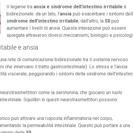
Il legame tra
ansia e sindrome dell’intestino irritabile
è
bidirezionale: da un lato, l’
ansia
può esacerbare i sintomi del
sindrome dell’intestino irritabile
, dall’altro, la
SII
può
aumentare i livelli di ansia. Questa interazione può essere
spiegata attraverso diversi meccanismi, biologici e psicologi
itabile e ansia
è una rete di comunicazione bidirezionale tra il sistema nervoso
ni che innervano il tratto gastrointestinale). Lo stress e l’ansia
ilità viscerale, peggiorando i sintomi della sindrome dell’intestin
a neurotrasmettitori come la serotonina, che giocano un ruolo
intestinale. Squilibri in questi neurotrasmettitori possono
ronico può attivare una risposta infiammatoria nel corpo,
umentando la permeabilità intestinale. Questo può portare a una
sintomi della
SII
.