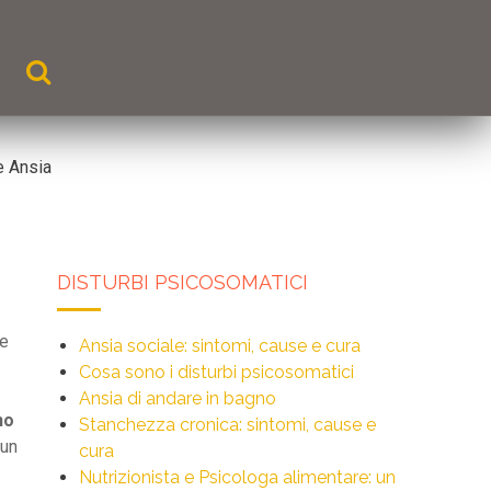
 e Ansia
DISTURBI PSICOSOMATICI
he
Ansia sociale: sintomi, cause e cura
Cosa sono i disturbi psicosomatici
Ansia di andare in bagno
no
Stanchezza cronica: sintomi, cause e
 un
cura
Nutrizionista e Psicologa alimentare: un