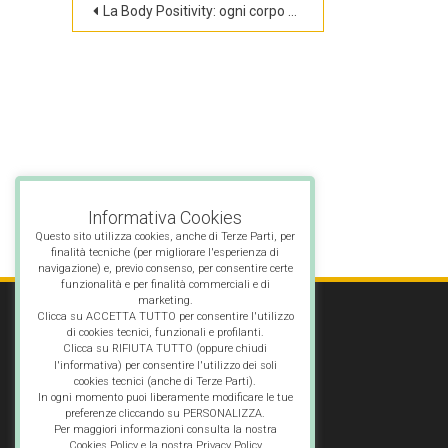
Navigazione
La Body Positivity: ogni corpo è unico e merita rispetto
articoli
Informativa Cookies
Questo sito utilizza cookies, anche di Terze Parti, per
finalità tecniche (per migliorare l'esperienza di
navigazione) e, previo consenso, per consentire certe
funzionalità e per finalità commerciali e di
marketing.
Clicca su ACCETTA TUTTO per consentire l'utilizzo
di cookies tecnici, funzionali e profilanti.
Clicca su RIFIUTA TUTTO (oppure chiudi
l'informativa) per consentire l'utilizzo dei soli
cookies tecnici (anche di Terze Parti).
In ogni momento puoi liberamente modificare le tue
preferenze cliccando su PERSONALIZZA.
Per maggiori informazioni consulta la nostra
Cookies Policy e la nostra Privacy Policy