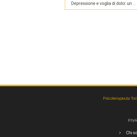
Depressione e voglia di dolci: un circolo vizioso
Psicoterapeuta Tor
P.IV
Chi s