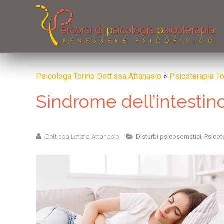
Psicologa Torino Dott.ssa Attanasio
»
Psicoterapia To
Sindrome dell’intestino 
Dott.ssa Letizia Attanasio
Disturbi psicosomatici
,
Psicot