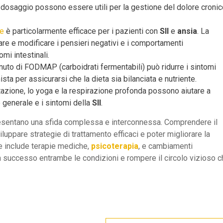
sso dosaggio possono essere utili per la gestione del dolore croni
le
è particolarmente efficace per i pazienti con
SII
e
ansia
. La
are e modificare i pensieri negativi e i comportamenti
mi intestinali.
nuto di FODMAP (carboidrati fermentabili) può ridurre i sintomi
ista per assicurarsi che la dieta sia bilanciata e nutriente.
tazione, lo yoga e la respirazione profonda possono aiutare a
 generale e i sintomi della
SII
.
sentano una sfida complessa e interconnessa. Comprendere il
uppare strategie di trattamento efficaci e poter migliorare la
he include terapie mediche,
psicoterapia
, e cambiamenti
 con successo entrambe le condizioni e rompere il circolo vizioso 