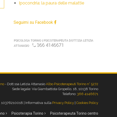
Ipocondria: la paura delle malattie
Seguimi su Facebook
PSICOLOGA TORINO | PSICOTERAPEUTA DOTT.SSA LETIZIA
366 4146671
ATTANASIO
ino
- Dott.ssa Letizia Attanasio
Albo Psicoterapeuti Torino n° 5272
Sede legale: Via Giambattista Gropello, 18, 10138 Torino
Telefono:
366 4146671
A 10376210018 | Informativa sulla
Privacy Policy
|
Cookies Policy
ono
Psicoterapia Torino
Psicoterapeuta Torino centro