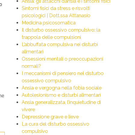
Ansia: gli attacchi d’ansia e i sintomi fisici
co
Sintomi fisici da stress e risvolti
psicologici | Dott.ssa Attanasio
Medicina psicosomatica
Il disturbo ossessivo compulsivo: la
trappola delle compulsioni
L’abbuffata compulsiva nei disturbi
alimentari
Ossessioni mentali o preoccupazioni
normali?
I meccanismi di pensiero nel disturbo
ossessivo compulsivo
Ansia e vergogna nella fobia sociale
Autolesionismo e disturbi alimentari
che
Ansia generalizzata, l’inquietudine di
vivere
Depressione grave e lieve
La cura del disturbo ossessivo
compulsivo