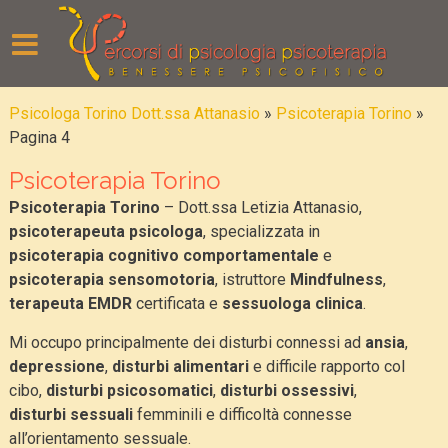
Psicologa Torino Dott.ssa Attanasio
»
Psicoterapia Torino
»
Pagina 4
Psicoterapia Torino
Psicoterapia Torino
– Dott.ssa Letizia Attanasio,
psicoterapeuta psicologa
, specializzata in
psicoterapia cognitivo comportamentale
e
psicoterapia sensomotoria
, istruttore
Mindfulness
,
terapeuta
EMDR
certificata e
sessuologa clinica
.
Mi occupo principalmente dei disturbi connessi ad
ansia
,
depressione
,
disturbi alimentari
e difficile rapporto col
cibo,
disturbi psicosomatici
,
disturbi ossessivi
,
disturbi sessuali
femminili e difficoltà connesse
all’orientamento sessuale.