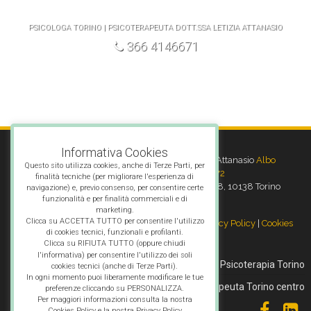
PSICOLOGA TORINO | PSICOTERAPEUTA DOTT.SSA LETIZIA ATTANASIO
366 4146671
Informativa Cookies
Psicoterapeuta Torino
- Dott.ssa Letizia Attanasio
Albo
Questo sito utilizza cookies, anche di Terze Parti, per
Psicoterapeuti Torino n° 5272
finalità tecniche (per migliorare l'esperienza di
Sede legale: Via Giambattista Gropello, 18, 10138 Torino
navigazione) e, previo consenso, per consentire certe
funzionalità e per finalità commerciali e di
Telefono:
366 4146671
marketing.
Clicca su ACCETTA TUTTO per consentire l'utilizzo
P.IVA 10376210018 | Informativa sulla
Privacy Policy
|
Cookies
di cookies tecnici, funzionali e profilanti.
Policy
Clicca su RIFIUTA TUTTO (oppure chiudi
l'informativa) per consentire l'utilizzo dei soli
Chi sono
Psicoterapia Torino
cookies tecnici (anche di Terze Parti).
In ogni momento puoi liberamente modificare le tue
Psicoterapeuta Torino centro
preferenze cliccando su PERSONALIZZA.
Per maggiori informazioni consulta la nostra
Cookies Policy e la nostra Privacy Policy