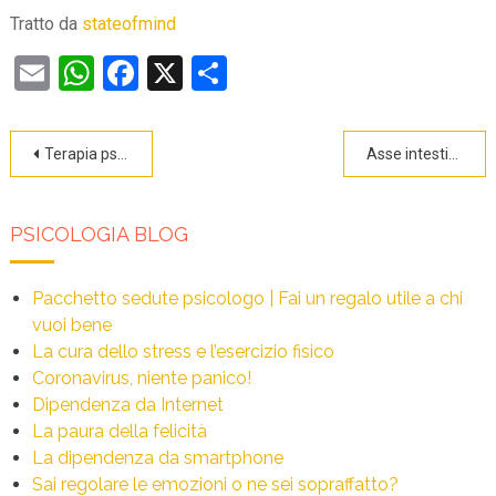
Tratto da
stateofmind
Email
WhatsApp
Facebook
X
Condividi
Navigazione
Terapia psicosomatica
Asse intestino-cervello e Depressione
articoli
PSICOLOGIA BLOG
Pacchetto sedute psicologo | Fai un regalo utile a chi
vuoi bene
La cura dello stress e l’esercizio fisico
Coronavirus, niente panico!
Dipendenza da Internet
La paura della felicità
La dipendenza da smartphone
Sai regolare le emozioni o ne sei sopraffatto?