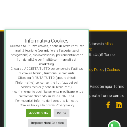
Informativa Cookies
Psicoterapeuta Torino
- Dott.ssa Letizia Attanasio
Albo
Questo sito utilizza cookies, anche di Terze Parti, per
Psicoterapeuti Torino n° 5272
finalità tecniche (per migliorare l'esperienza di
Sede legale: Via Giambattista Gropello, 18, 10138 Torino
navigazione) e, previo consenso, per consentire certe
funzionalità e per finalità commerciali e di
Telefono:
366 4146671
marketing.
Clicca su ACCETTA TUTTO per consentire l'utilizzo
P.IVA 10376210018 | Informativa sulla
Privacy Policy
|
Cookies
di cookies tecnici, funzionali e profilanti.
Policy
Clicca su RIFIUTA TUTTO (oppure chiudi
l'informativa) per consentire l'utilizzo dei soli
Chi sono
Psicoterapia Torino
cookies tecnici (anche di Terze Parti).
In ogni momento puoi liberamente modificare le tue
Psicoterapeuta Torino centro
preferenze cliccando su PERSONALIZZA.
Per maggiori informazioni consulta la nostra
Cookies Policy e la nostra Privacy Policy
Accetta tutto
Rifiuta
Impostazioni Cookies