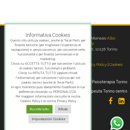
Informativa Cookies
Psicoterapeuta Torino
- Dott.ssa Letizia Attanasio
Albo
Questo sito utilizza cookies, anche di Terze Parti, per
Psicoterapeuti Torino n° 5272
finalità tecniche (per migliorare l'esperienza di
Sede legale: Via Giambattista Gropello, 18, 10138 Torino
navigazione) e, previo consenso, per consentire certe
funzionalità e per finalità commerciali e di
Telefono:
366 4146671
marketing.
Clicca su ACCETTA TUTTO per consentire l'utilizzo
P.IVA 10376210018 | Informativa sulla
Privacy Policy
|
Cookies
di cookies tecnici, funzionali e profilanti.
Policy
Clicca su RIFIUTA TUTTO (oppure chiudi
l'informativa) per consentire l'utilizzo dei soli
Chi sono
Psicoterapia Torino
cookies tecnici (anche di Terze Parti).
In ogni momento puoi liberamente modificare le tue
Psicoterapeuta Torino centro
preferenze cliccando su PERSONALIZZA.
Per maggiori informazioni consulta la nostra
Cookies Policy e la nostra Privacy Policy
Accetta tutto
Rifiuta
Impostazioni Cookies